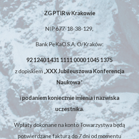
ZG PTIR w Krakowie
NIP 677-18-38-129,
Bank PeKaO S.A. O/Kraków:
92 1240 1431 1111 0000 1045 1375
z dopiskiem „
XXX Jubileuszowa Konferencja
Naukowa
”
i
podaniem koniecznie imienia i nazwiska
uczestnika
.
Wpłaty dokonane na konto Towarzystwa będą
potwierdzane fakturą do 7 dni od momentu