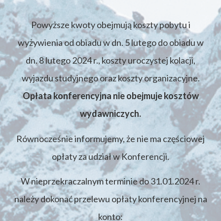
Powyższe kwoty obejmują koszty pobytu i
wyżywienia od obiadu w dn. 5 lutego do obiadu w
dn. 8 lutego 2024 r., koszty uroczystej kolacji,
wyjazdu studyjnego oraz koszty organizacyjne.
Opłata konferencyjna nie obejmuje kosztów
wydawniczych.
Równocześnie informujemy, że nie ma częściowej
opłaty za udział w Konferencji.
W nieprzekraczalnym terminie do 31.01.2024 r.
należy dokonać przelewu opłaty konferencyjnej na
konto: